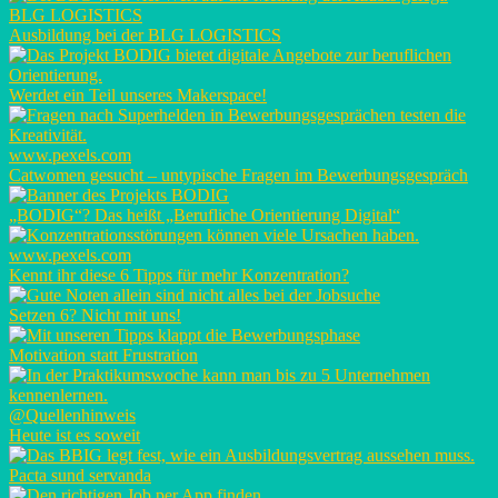
BLG LOGISTICS
Ausbildung bei der BLG LOGISTICS
Werdet ein Teil unseres Makerspace!
www.pexels.com
Catwomen gesucht – untypische Fragen im Bewerbungsgespräch
„BODIG“? Das heißt „Berufliche Orientierung Digital“
www.pexels.com
Kennt ihr diese 6 Tipps für mehr Konzentration?
Setzen 6? Nicht mit uns!
Motivation statt Frustration
@Quellenhinweis
Heute ist es soweit
Pacta sund servanda