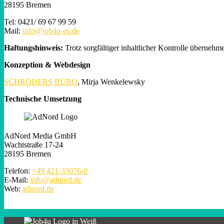
28195 Bremen
Tel: 0421/ 69 67 99 59
Mail:
info@job4u-ev.de
Haftungshinweis:
Trotz sorgfältiger inhaltlicher Kontrolle übernehme
Konzeption & Webdesign
SCHRÖDERS BÜRO
, Mirja Wenkelewsky
Technische Umsetzung
AdNord Media GmbH
Wachtstraße 17-24
28195 Bremen
Telefon:
+49 421-33076-0
E-Mail:
info@adnord.de
Web:
adnord.de