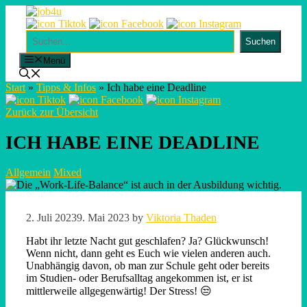
Skip
to
content
Suchen
Suchen
Menü
Start
»
Tipps & Infos
»
Ich habe eine Deadline
Zurück zur Übersicht
ICH HABE EINE DEADLINE
Allgemein
Mixed
2. Juli 2023
9. Mai 2023
by
Viktoria Thaden
Habt ihr letzte Nacht gut geschlafen? Ja? Glückwunsch!
Wenn nicht, dann geht es Euch wie vielen anderen auch.
Unabhängig davon, ob man zur Schule geht oder bereits
im Studien- oder Berufsalltag angekommen ist, er ist
mittlerweile allgegenwärtig! Der Stress! 😒