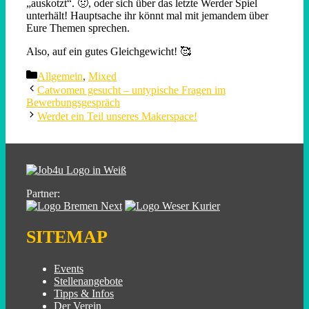
„auskotzt“. 🤢, oder sich über das letzte Werder Spiel
unterhält! Hauptsache ihr könnt mal mit jemandem über
Eure Themen sprechen.
Also, auf ein gutes Gleichgewicht! 🥰
Categories
Allgemein
,
Mixed
Catwomen gesucht – untypische Fragen im
Bewerbungsgespräch
Werdet ein Teil unseres Makerspace!
Partner:
SITEMAP
Events
Stellenangebote
Tipps & Infos
Der Verein