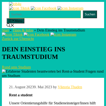
Skip
to
content
Suchen
Suchen
Menü
Start
»
Tipps & Infos
»
Dein Einstieg ins Traumstudium
Zurück zur Übersicht
DEIN EINSTIEG INS
TRAUMSTUDIUM
Rund ums Studium
21. August 2023
9. Mai 2023
by
Viktoria Thaden
Rent a student
Unsere Orientierungshilfe für Studieneinsteiger/Innen hilft