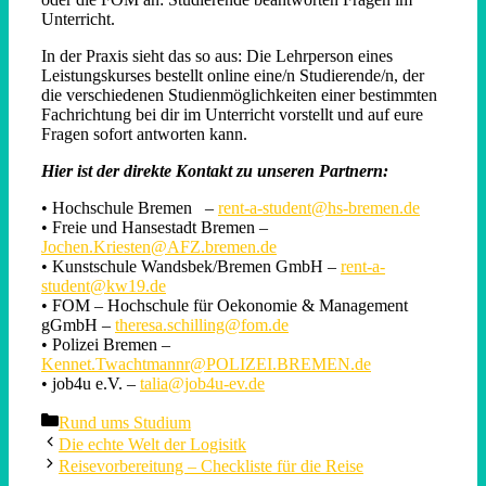
Unterricht.
In der Praxis sieht das so aus: Die Lehrperson eines
Leistungskurses bestellt online eine/n Studierende/n, der
die verschiedenen Studienmöglichkeiten einer bestimmten
Fachrichtung bei dir im Unterricht vorstellt und auf eure
Fragen sofort antworten kann.
Hier ist der direkte Kontakt zu unseren Partnern:
• Hochschule Bremen –
rent-a-student@hs-bremen.de
• Freie und Hansestadt Bremen –
Jochen.Kriesten@AFZ.bremen.de
• Kunstschule Wandsbek/Bremen GmbH –
rent-a-
student@kw19.de
• FOM – Hochschule für Oekonomie & Management
gGmbH –
theresa.schilling@fom.de
• Polizei Bremen –
Kennet.Twachtmannr@POLIZEI.BREMEN.de
• job4u e.V. –
talia@job4u-ev.de
Categories
Rund ums Studium
Die echte Welt der Logisitk
Reisevorbereitung – Checkliste für die Reise