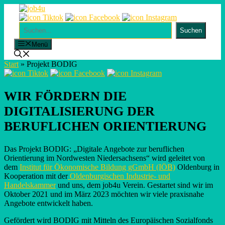
Skip
to
content
Suchen
Suchen
Menü
Start
»
Projekt BODIG
WIR FÖRDERN DIE
DIGITALISIERUNG DER
BERUFLICHEN ORIENTIERUNG
Das Projekt BODIG: „Digitale Angebote zur beruflichen
Orientierung im Nordwesten Niedersachsens“ wird geleitet von
dem
Institut für Ökonomische Bildung gGmbH (IÖB)
Oldenburg in
Kooperation mit der
Oldenburgischen Industrie- und
Handelskammer
und uns, dem job4u Verein. Gestartet sind wir im
Oktober 2021 und im März 2023 möchten wir viele praxisnahe
Angebote entwickelt haben.
Gefördert wird BODIG mit Mitteln des Europäischen Sozialfonds