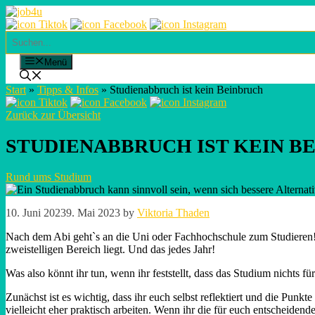
Skip
to
content
Suchen
Menü
Start
»
Tipps & Infos
»
Studienabbruch ist kein Beinbruch
Zurück zur Übersicht
STUDIENABBRUCH IST KEIN B
Rund ums Studium
10. Juni 2023
9. Mai 2023
by
Viktoria Thaden
Nach dem Abi geht`s an die Uni oder Fachhochschule zum Studieren! D
zweistelligen Bereich liegt. Und das jedes Jahr!
Was also könnt ihr tun, wenn ihr feststellt, dass das Studium nichts 
Zunächst ist es wichtig, dass ihr euch selbst reflektiert und die Punk
vielleicht eher praktisch arbeiten. Wenn ihr die für euch entscheide