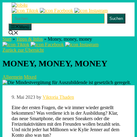
Skip
to
content
Suchen
Suchen
Menü
Start
»
Tipps & Infos
»
Money, money, money
Zurück zur Übersicht
MONEY, MONEY, MONEY
Allgemein
Mixed
9. Mai 2023
by
Viktoria Thaden
Eine der ersten Fragen, die wir immer wieder gestellt
bekommen? Was verdiene ich in der Ausbildung? Klar,
das neue Smartphone, die neuen Sneakers oder die
Freizeitaktivitäten mit den Freunden wollen bezahlt sein.
Und nicht jeder hat Millionen wie Kylie Jenner auf dem
Konto also was tun?