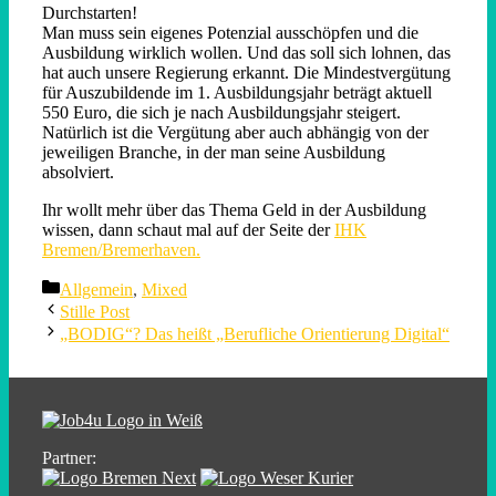
Durchstarten!
Man muss sein eigenes Potenzial ausschöpfen und die
Ausbildung wirklich wollen. Und das soll sich lohnen, das
hat auch unsere Regierung erkannt. Die Mindestvergütung
für Auszubildende im 1. Ausbildungsjahr beträgt aktuell
550 Euro, die sich je nach Ausbildungsjahr steigert.
Natürlich ist die Vergütung aber auch abhängig von der
jeweiligen Branche, in der man seine Ausbildung
absolviert.
Ihr wollt mehr über das Thema Geld in der Ausbildung
wissen, dann schaut mal auf der Seite der
IHK
Bremen/Bremerhaven.
Categories
Allgemein
,
Mixed
Stille Post
„BODIG“? Das heißt „Berufliche Orientierung Digital“
Partner: