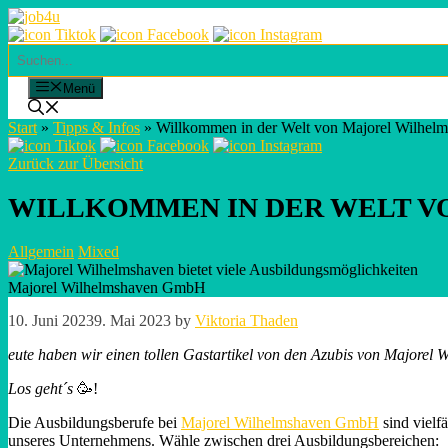
Skip
to
content
Suchen
Menü
Start
»
Tipps & Infos
»
Willkommen in der Welt von Majorel Wilhe
Zurück zur Übersicht
WILLKOMMEN IN DER WELT 
Allgemein
Mixed
Majorel Wilhelmshaven GmbH
10. Juni 2023
9. Mai 2023
by
Viktoria Thaden
eute haben wir einen tollen Gastartikel von den Azubis von Majorel 
Los geht´s
🥳!
Die Ausbildungsberufe bei
Majorel Wilhelmshaven GmbH
sind vielf
unseres Unternehmens. Wähle zwischen drei Ausbildungsbereichen: