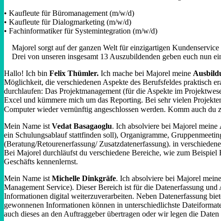
• Kaufleute für Büromanagement (m/w/d)
• Kaufleute für Dialogmarketing (m/w/d)
• Fachinformatiker für Systemintegration (m/w/d)
Majorel sorgt auf der ganzen Welt für einzigartigen Kundenservic
Drei von unseren insgesamt 13 Auszubildenden geben euch nun ein
Hallo! Ich bin
Felix Thümler.
Ich mache bei Majorel meine
Ausbild
Möglichkeit, die verschiedenen Aspekte des Berufsfeldes praktisch e
durchlaufen: Das Projektmanagement (für die Aspekte im Projektwese
Excel und kümmere mich um das Reporting. Bei sehr vielen Projekten
Computer wieder vernünftig angeschlossen werden. Komm auch du zu
Mein Name ist
Vedat Basagaoglu
. Ich absolviere bei Majorel meine
ein Schulungsablauf stattfinden soll), Organigramme, Gruppenmeetings 
(Beratung/Retourenerfassung/ Zusatzdatenerfassung). in verschieden
Bei Majorel durchläufst du verschiedene Bereiche, wie zum Beispiel
Geschäfts kennenlernst.
Mein Name ist
Michelle Dinkgräfe
. Ich absolviere bei Majorel mein
Management Service). Dieser Bereich ist für die Datenerfassung und 
Informationen digital weiterzuverarbeiten. Neben Datenerfassung bie
gewonnenen Informationen können in unterschiedlichste Dateiformat
auch dieses an den Auftraggeber übertragen oder wir legen die Daten 