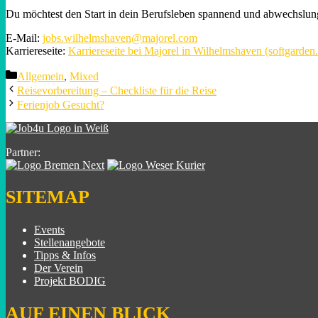
Du möchtest den Start in dein Berufsleben spannend und abwechslung
E-Mail:
jobs.wilhelmshaven@majorel.com
Karriereseite:
Karriereseite bei Majorel in Wilhelmshaven (softgarden
Categories
Allgemein
,
Mixed
Reisevorbereitung – Checkliste für die Reise
Ferienjob Gesucht?
Partner:
SITEMAP
Events
Stellenangebote
Tipps & Infos
Der Verein
Projekt BODIG
AUF EINEN BLICK