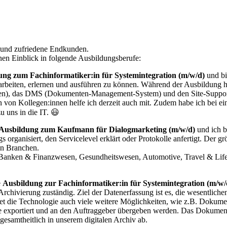
e und zufriedene Endkunden.
en Einblick in folgende Ausbildungsberufe:
ung zum Fachinformatiker:in für Systemintegration (m/w/d)
und bi
rarbeiten, erlernen und ausführen zu können. Während der Ausbildung h
n), das DMS (Dokumenten-Management-System) und den Site-Support (IT
 von Kollegen:innen helfe ich derzeit auch mit. Zudem habe ich bei e
 uns in die IT. 😃
Ausbildung zum Kaufmann für Dialogmarketing (m/w/d)
und ich bi
organisiert, den Servicelevel erklärt oder Protokolle anfertigt. Der gr
en Branchen.
 Banken & Finanzwesen, Gesundheitswesen, Automotive, Travel & Lifesty
e
Ausbildung zur Fachinformatiker:in für Systemintegration (m/w/
Archivierung zuständig. Ziel der Datenerfassung ist es, die wesentli
tet die Technologie auch viele weitere Möglichkeiten, wie z.B. Dokum
e exportiert und an den Auftraggeber übergeben werden. Das Dokument 
gesamtheitlich in unserem digitalen Archiv ab.