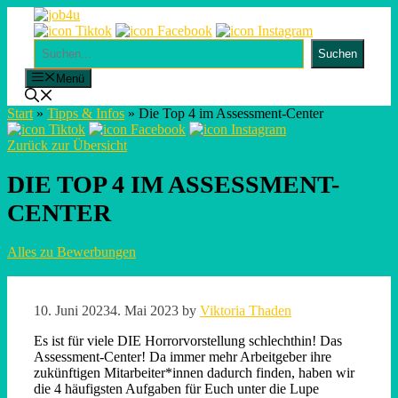
Skip
to
content
Suchen
Suchen
Menü
Start
»
Tipps & Infos
»
Die Top 4 im Assessment-Center
Zurück zur Übersicht
DIE TOP 4 IM ASSESSMENT-
CENTER
Alles zu Bewerbungen
10. Juni 2023
4. Mai 2023
by
Viktoria Thaden
Es ist für viele DIE Horrorvorstellung schlechthin! Das
Assessment-Center! Da immer mehr Arbeitgeber ihre
zukünftigen Mitarbeiter*innen dadurch finden, haben wir
die 4 häufigsten Aufgaben für Euch unter die Lupe