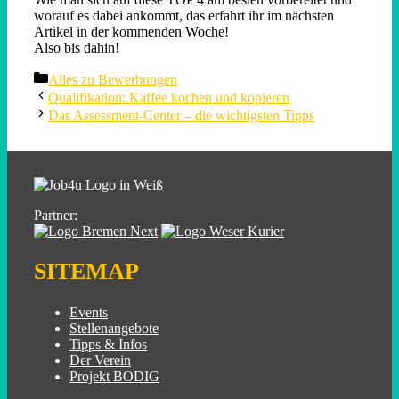
worauf es dabei ankommt, das erfahrt ihr im nächsten
Artikel in der kommenden Woche!
Also bis dahin!
Categories
Alles zu Bewerbungen
Qualifikation: Kaffee kochen und kopieren
Das Assessment-Center – die wichtigsten Tipps
Partner:
SITEMAP
Events
Stellenangebote
Tipps & Infos
Der Verein
Projekt BODIG