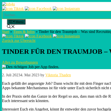
Skip
to
content
Suchen
Menü
Start
»
Tipps & Infos
»
Tinder für den Traumjob – Was sind Recruiti
Zurück zur Übersicht
TINDER FÜR DEN TRAUMJOB – 
Alles zu Bewerbungen
2. Juli 2023
4. Mai 2023
by
Viktoria Thaden
Euch gefällt der angezeigte Job? Dann wischt ihr mit dem Finger nac
Apps bekannte Mechanismus ist für viele unter Euch sicherlich nicht
In der Praxis sieht das Ganze in der Regel so aus, dass man sich di
Euch interessant sein könnten.
Interessiert Euch ein Angebot, könnt ihr entweder den zuvor hochgel