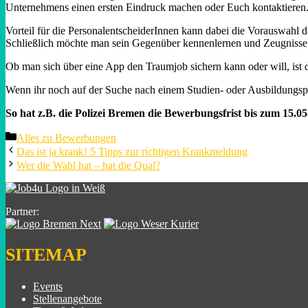
Unternehmens einen ersten Eindruck machen oder Euch kontaktieren.
Vorteil für die PersonalentscheiderInnen kann dabei die Vorauswahl 
Schließlich möchte man sein Gegenüber kennenlernen und Zeugnisse 
Ob man sich über eine App den Traumjob sichern kann oder will, ist d
Wenn ihr noch auf der Suche nach einem Studien- oder Ausbildungspl
So hat z.B. die Polizei Bremen die Bewerbungsfrist bis zum 15.0
Categories
Alles zu Bewerbungen
Das ist ja krank! 5 Tipps zur richtigen Krankmeldung
Wer die Wahl hat – hat die Qual?
Partner:
SITEMAP
Events
Stellenangebote