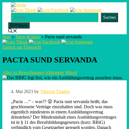
Skip
to
content
Suchen
Suchen
Menü
Start
»
Tipps & Infos
»
Pacta sund servanda
Zurück zur Übersicht
PACTA SUND SERVANDA
Alles zu Bewerbungen
Allgemein
Mixed
4. Mai 2023
by
Viktoria Thaden
„Pacta …“ – was?? 😲 Pacta sunt servanda heißt, das
geschlossene Verträge einzuhalten sind. Doch was muss
eigentlich mindestens in einem Ausbildungsvertrag
drinstehen? Der Mindestinhalt eines Ausbildungsvertrages
ist in § 11 des Berufsbildungsgesetzes (kurz: BBiG)
verbindlich vom Gesetzgeber geregelt worden. Danach