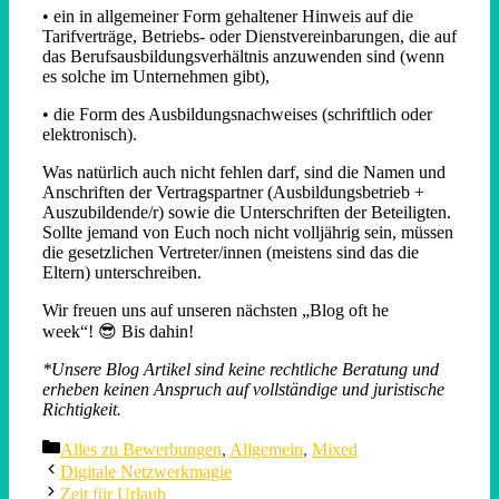
• ein in allgemeiner Form gehaltener Hinweis auf die
Tarifverträge, Betriebs- oder Dienstvereinbarungen, die auf
das Berufsausbildungsverhältnis anzuwenden sind (wenn
es solche im Unternehmen gibt),
• die Form des Ausbildungsnachweises (schriftlich oder
elektronisch).
Was natürlich auch nicht fehlen darf, sind die Namen und
Anschriften der Vertragspartner (Ausbildungsbetrieb +
Auszubildende/r) sowie die Unterschriften der Beteiligten.
Sollte jemand von Euch noch nicht volljährig sein, müssen
die gesetzlichen Vertreter/innen (meistens sind das die
Eltern) unterschreiben.
Wir freuen uns auf unseren nächsten „Blog oft he
week“! 😎 Bis dahin!
*Unsere Blog Artikel sind keine rechtliche Beratung und
erheben keinen Anspruch auf vollständige und juristische
Richtigkeit.
Categories
Alles zu Bewerbungen
,
Allgemein
,
Mixed
Digitale Netzwerkmagie
Zeit für Urlaub