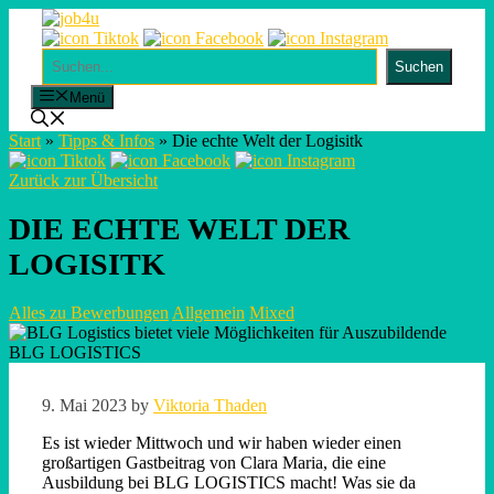
Skip
to
content
Suchen
Suchen
Menü
Start
»
Tipps & Infos
»
Die echte Welt der Logisitk
Zurück zur Übersicht
DIE ECHTE WELT DER
LOGISITK
Alles zu Bewerbungen
Allgemein
Mixed
BLG LOGISTICS
9. Mai 2023
by
Viktoria Thaden
Es ist wieder Mittwoch und wir haben wieder einen
großartigen Gastbeitrag von Clara Maria, die eine
Ausbildung bei BLG LOGISTICS macht! Was sie da