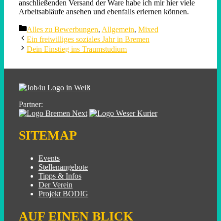
anschließenden Versand der Ware habe ich mir hier viele
Arbeitsabläufe ansehen und ebenfalls erlernen können.
Categories
Alles zu Bewerbungen
,
Allgemein
,
Mixed
Ein freiwilliges soziales Jahr in Bremen
Dein Einstieg ins Traumstudium
Partner:
SITEMAP
Events
Stellenangebote
Tipps & Infos
Der Verein
Projekt BODIG
AUF EINEN BLICK