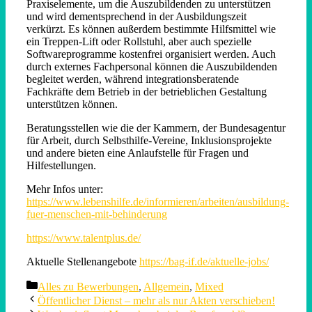
Praxiselemente, um die Auszubildenden zu unterstützen
und wird dementsprechend in der Ausbildungszeit
verkürzt. Es können außerdem bestimmte Hilfsmittel wie
ein Treppen-Lift oder Rollstuhl, aber auch spezielle
Softwareprogramme kostenfrei organisiert werden. Auch
durch externes Fachpersonal können die Auszubildenden
begleitet werden, während integrationsberatende
Fachkräfte dem Betrieb in der betrieblichen Gestaltung
unterstützen können.
Beratungsstellen wie die der Kammern, der Bundesagentur
für Arbeit, durch Selbsthilfe-Vereine, Inklusionsprojekte
und andere bieten eine Anlaufstelle für Fragen und
Hilfestellungen.
Mehr Infos unter:
https://www.lebenshilfe.de/informieren/arbeiten/ausbildung-
fuer-menschen-mit-behinderung
https://www.talentplus.de/
Aktuelle Stellenangebote
https://bag-if.de/aktuelle-jobs/
Categories
Alles zu Bewerbungen
,
Allgemein
,
Mixed
Öffentlicher Dienst – mehr als nur Akten verschieben!