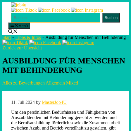
Skip
to
content
Suchen
Suchen
Menü
Start
»
Tipps & Infos
»
Ausbildung für Menschen mit Behinderung
Zurück zur Übersicht
AUSBILDUNG FÜR MENSCHEN
MIT BEHINDERUNG
Alles zu Bewerbungen
Allgemein
Mixed
11. Juli 2024
by
MasterJob4U
Um den persönlichen Bedürfnissen und Fähigkeiten von
Auszubildenden mit Behinderung gerecht zu werden und
die Berufsausbildung förderlich sowie die Zusammenarbeit
zwischen Azubi und Betrieb vorteilhaft zu gestalten, gibt