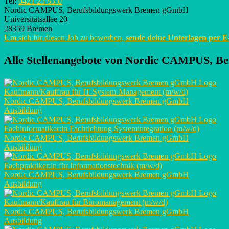
Tel:
0421 23 83-0
Nordic CAMPUS, Berufsbildungswerk Bremen gGmbH
Universitätsallee 20
28359 Bremen
Um sich für diesen Job zu bewerben,
sende deine Unterlagen per 
Alle Stellenangebote von
Nordic CAMPUS, Be
Kaufmann/Kauffrau für IT-System-Management (m/w/d)
Nordic CAMPUS, Berufsbildungswerk Bremen gGmbH
Ausbildung
Fachinformatiker:in Fachrichtung Systemintegration (m/w/d)
Nordic CAMPUS, Berufsbildungswerk Bremen gGmbH
Ausbildung
Fachpraktiker:in für Informationstechnik (m/w/d)
Nordic CAMPUS, Berufsbildungswerk Bremen gGmbH
Ausbildung
Kaufmann/Kauffrau für Büromanagement (m/w/d)
Nordic CAMPUS, Berufsbildungswerk Bremen gGmbH
Ausbildung