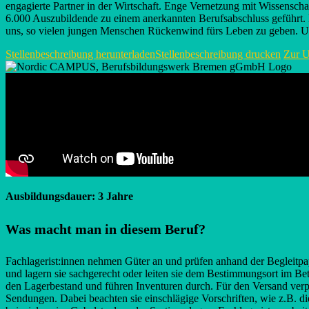
engagierte Partner in der Wirtschaft. Enge Vernetzung mit Wissensc
6.000 Auszubildende zu einem anerkannten Berufsabschluss geführt. D
uns, so vielen jungen Menschen Rückenwind fürs Leben zu geben. Uns
Stellenbeschreibung herunterladen
Stellenbeschreibung drucken
Zur U
Ausbildungsdauer: 3 Jahre
Was macht man in diesem Beruf?
Fachlagerist:innen nehmen Güter an und prüfen anhand der Begleitpapi
und lagern sie sachgerecht oder leiten sie dem Bestimmungsort im Bet
den Lagerbestand und führen Inventuren durch. Für den Versand verpa
Sendungen. Dabei beachten sie einschlägige Vorschriften, wie z.B. d