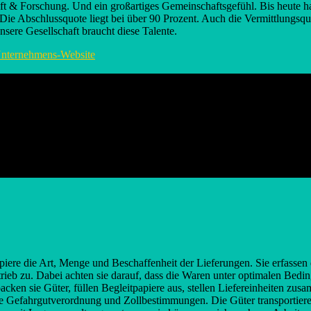
haft & Forschung. Und ein großartiges Gemeinschaftsgefühl. Bis heute
ie Abschlussquote liegt bei über 90 Prozent. Auch die Vermittlungsquo
ere Gesellschaft braucht diese Talente.
nternehmens-Website
ere die Art, Menge und Beschaffenheit der Lieferungen. Sie erfassen d
rieb zu. Dabei achten sie darauf, dass die Waren unter optimalen Bedi
cken sie Güter, füllen Begleitpapiere aus, stellen Liefereinheiten zu
ie Gefahrgutverordnung und Zollbestimmungen. Die Güter transportieren