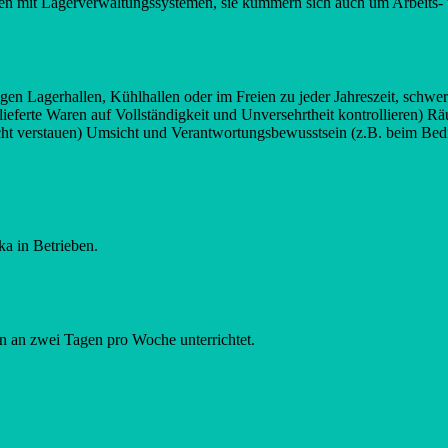
eiten mit Lagerverwaltungssystemen, sie kümmern sich auch um Arbeits
gigen Lagerhallen, Kühlhallen oder im Freien zu jeder Jahreszeit, sch
elieferte Waren auf Vollständigkeit und Unversehrtheit kontrollieren) 
ht verstauen) Umsicht und Verantwortungsbewusstsein (z.B. beim Bed
a in Betrieben.
 an zwei Tagen pro Woche unterrichtet.