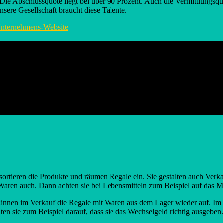
ie Abschlussquote liegt bei über 90 Prozent. Auch die Vermittlungsquo
ere Gesellschaft braucht diese Talente.
nternehmens-Website
ortieren die Produkte und räumen Regale ein. Sie gestalten auch Verk
 Waren auch. Dann achten sie bei Lebensmitteln zum Beispiel auf das M
er:innen im Verkauf die Regale mit Waren aus dem Lager wieder auf. I
ten sie zum Beispiel darauf, dass sie das Wechselgeld richtig ausgeb