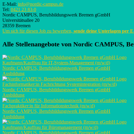
E-Mail:
info@nordic-campus.de
Tel:
0421 23 83-0
Nordic CAMPUS, Berufsbildungswerk Bremen gGmbH
Universitätsallee 20
28359 Bremen
Um sich für diesen Job zu bewerben,
sende deine Unterlagen per 
Alle Stellenangebote von
Nordic CAMPUS, Be
Kaufmann/Kauffrau für IT-System-Management (m/w/d)
Nordic CAMPUS, Berufsbildungswerk Bremen gGmbH
Ausbildung
Fachinformatiker:in Fachrichtung Systemintegration (m/w/d)
Nordic CAMPUS, Berufsbildungswerk Bremen gGmbH
Ausbildung
Fachpraktiker:in für Informationstechnik (m/w/d)
Nordic CAMPUS, Berufsbildungswerk Bremen gGmbH
Ausbildung
Kaufmann/Kauffrau für Büromanagement (m/w/d)
Nordic CAMPUS, Berufsbildungswerk Bremen gGmbH