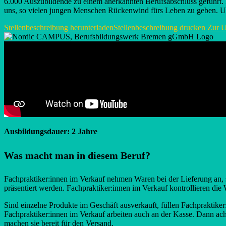
6.000 Auszubildende zu einem anerkannten Berufsabschluss geführt. D
uns, so vielen jungen Menschen Rückenwind fürs Leben zu geben. Uns
Stellenbeschreibung herunterladen
Stellenbeschreibung drucken
Zur U
Ausbildungsdauer: 2 Jahre
Was macht man in diesem Beruf?
Fachpraktiker:innen im Verkauf nehmen Waren bei der Lieferung an, s
präsentiert werden. Fachpraktiker:innen im Verkauf kontrollieren die
Sind einzelne Produkte im Geschäft ausverkauft, füllen Fachpraktik
Fachpraktiker:innen im Verkauf arbeiten auch an der Kasse. Dann ach
machen sie bereit für den Versand.