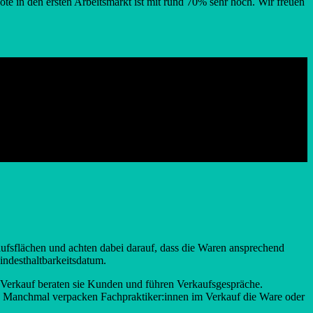
te in den ersten Arbeitsmarkt ist mit rund 70% sehr hoch. Wir freuen
aufsflächen und achten dabei darauf, dass die Waren ansprechend
indesthaltbarkeitsdatum.
m Verkauf beraten sie Kunden und führen Verkaufsgespräche.
en. Manchmal verpacken Fachpraktiker:innen im Verkauf die Ware oder