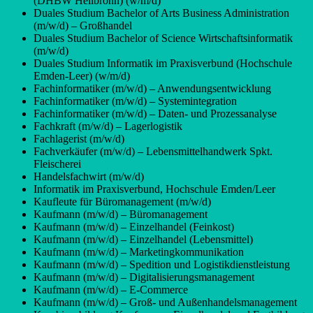
(DHBW Heilbronn) (w/m/d)
Duales Studium Bachelor of Arts Business Administration
(m/w/d) – Großhandel
Duales Studium Bachelor of Science Wirtschaftsinformatik
(m/w/d)
Duales Studium Informatik im Praxisverbund (Hochschule
Emden-Leer) (w/m/d)
Fachinformatiker (m/w/d) – Anwendungsentwicklung
Fachinformatiker (m/w/d) – Systemintegration
Fachinformatiker (m/w/d) – Daten- und Prozessanalyse
Fachkraft (m/w/d) – Lagerlogistik
Fachlagerist (m/w/d)
Fachverkäufer (m/w/d) – Lebensmittelhandwerk Spkt.
Fleischerei
Handelsfachwirt (m/w/d)
Informatik im Praxisverbund, Hochschule Emden/Leer
Kaufleute für Büromanagement (m/w/d)
Kaufmann (m/w/d) – Büromanagement
Kaufmann (m/w/d) – Einzelhandel (Feinkost)
Kaufmann (m/w/d) – Einzelhandel (Lebensmittel)
Kaufmann (m/w/d) – Marketingkommunikation
Kaufmann (m/w/d) – Spedition und Logistikdienstleistung
Kaufmann (m/w/d) – Digitalisierungsmanagement
Kaufmann (m/w/d) – E-Commerce
Kaufmann (m/w/d) – Groß- und Außenhandelsmanagement