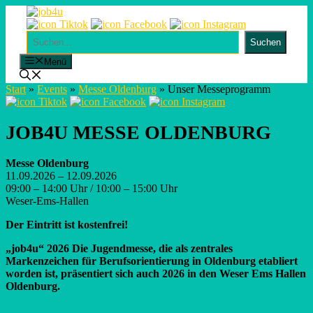
Skip
to
content
Suchen
Suchen
Menü
Start
»
Events
»
Messe Oldenburg
»
Unser Messeprogramm
JOB4U MESSE OLDENBURG
Messe Oldenburg
11.09.2026 – 12.09.2026
09:00 – 14:00 Uhr / 10:00 – 15:00 Uhr
Weser-Ems-Hallen
Der Eintritt ist kostenfrei!
„job4u“ 2026 Die Jugendmesse, die als zentrales
Markenzeichen für Berufsorientierung in Oldenburg etabliert
worden ist, präsentiert sich auch 2026 in den Weser Ems Hallen
Oldenburg.