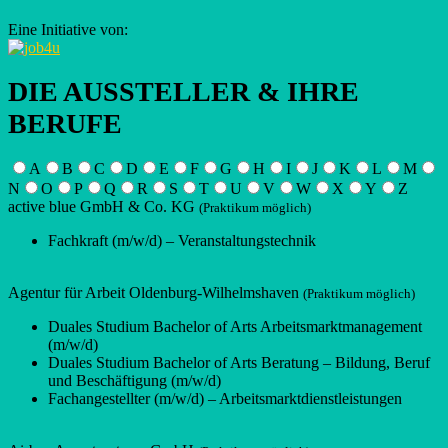
Eine Initiative von:
DIE AUSSTELLER & IHRE
BERUFE
A
B
C
D
E
F
G
H
I
J
K
L
M
N
O
P
Q
R
S
T
U
V
W
X
Y
Z
active blue GmbH & Co. KG
(Praktikum möglich)
Fachkraft (m/w/d) – Veranstaltungstechnik
Agentur für Arbeit Oldenburg-Wilhelmshaven
(Praktikum möglich)
Duales Studium Bachelor of Arts Arbeitsmarktmanagement
(m/w/d)
Duales Studium Bachelor of Arts Beratung – Bildung, Beruf
und Beschäftigung (m/w/d)
Fachangestellter (m/w/d) – Arbeitsmarktdienstleistungen