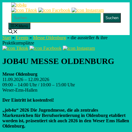
Skip
to
content
Suchen
Suchen
Menü
Start
»
Events
»
Messe Oldenburg
»
die aussteller & ihre
Praktikumsplätze
JOB4U MESSE OLDENBURG
Messe Oldenburg
11.09.2026 – 12.09.2026
09:00 – 14:00 Uhr / 10:00 – 15:00 Uhr
Weser-Ems-Hallen
Der Eintritt ist kostenfrei!
„job4u“ 2026 Die Jugendmesse, die als zentrales
Markenzeichen für Berufsorientierung in Oldenburg etabliert
worden ist, präsentiert sich auch 2026 in den Weser Ems Hallen
Oldenburg.