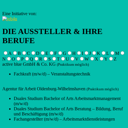
Eine Initiative von:
DIE AUSSTELLER & IHRE
BERUFE
A
B
C
D
E
F
G
H
I
J
K
L
M
N
O
P
Q
R
S
T
U
V
W
X
Y
Z
active blue GmbH & Co. KG
(Praktikum möglich)
Fachkraft (m/w/d) – Veranstaltungstechnik
Agentur für Arbeit Oldenburg-Wilhelmshaven
(Praktikum möglich)
Duales Studium Bachelor of Arts Arbeitsmarktmanagement
(m/w/d)
Duales Studium Bachelor of Arts Beratung – Bildung, Beruf
und Beschäftigung (m/w/d)
Fachangestellter (m/w/d) – Arbeitsmarktdienstleistungen