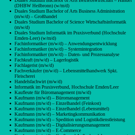
Duales Studium Bachelor of Arts Betriebswirtschaft – Handel
(DHBW Heilbronn) (w/m/d)
Duales Studium Bachelor of Arts Business Administration
(m/w/d) – Großhandel
Duales Studium Bachelor of Science Wirtschaftsinformatik
(m/w/d)
Duales Studium Informatik im Praxisverbund (Hochschule
Emden-Leer) (w/m/d)
Fachinformatiker (m/w/d) – Anwendungsentwicklung
Fachinformatiker (m/w/d) – Systemintegration
Fachinformatiker (m/w/d) – Daten- und Prozessanalyse
Fachkraft (m/w/d) – Lagerlogistik
Fachlagerist (m/w/d)
Fachverkäufer (m/w/d) – Lebensmittelhandwerk Spkt.
Fleischerei
Handelsfachwirt (m/w/d)
Informatik im Praxisverbund, Hochschule Emden/Leer
Kaufleute für Büromanagement (m/w/d)
Kaufmann (m/w/d) – Büromanagement
Kaufmann (m/w/d) – Einzelhandel (Feinkost)
Kaufmann (m/w/d) – Einzelhandel (Lebensmittel)
Kaufmann (m/w/d) – Marketingkommunikation
Kaufmann (m/w/d) – Spedition und Logistikdienstleistung
Kaufmann (m/w/d) – Digitalisierungsmanagement
Kaufmann (m/w/d) – E-Commerce