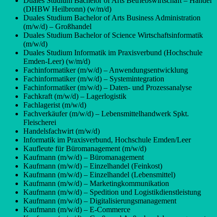
Duales Studium Bachelor of Arts Betriebswirtschaft – Handel
(DHBW Heilbronn) (w/m/d)
Duales Studium Bachelor of Arts Business Administration
(m/w/d) – Großhandel
Duales Studium Bachelor of Science Wirtschaftsinformatik
(m/w/d)
Duales Studium Informatik im Praxisverbund (Hochschule
Emden-Leer) (w/m/d)
Fachinformatiker (m/w/d) – Anwendungsentwicklung
Fachinformatiker (m/w/d) – Systemintegration
Fachinformatiker (m/w/d) – Daten- und Prozessanalyse
Fachkraft (m/w/d) – Lagerlogistik
Fachlagerist (m/w/d)
Fachverkäufer (m/w/d) – Lebensmittelhandwerk Spkt.
Fleischerei
Handelsfachwirt (m/w/d)
Informatik im Praxisverbund, Hochschule Emden/Leer
Kaufleute für Büromanagement (m/w/d)
Kaufmann (m/w/d) – Büromanagement
Kaufmann (m/w/d) – Einzelhandel (Feinkost)
Kaufmann (m/w/d) – Einzelhandel (Lebensmittel)
Kaufmann (m/w/d) – Marketingkommunikation
Kaufmann (m/w/d) – Spedition und Logistikdienstleistung
Kaufmann (m/w/d) – Digitalisierungsmanagement
Kaufmann (m/w/d) – E-Commerce