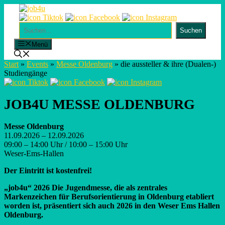
Skip
to
content
Suchen
Suchen
Menü
Start
»
Events
»
Messe Oldenburg
»
die aussteller & ihre (Dualen-)
Studiengänge
JOB4U MESSE OLDENBURG
Messe Oldenburg
11.09.2026 – 12.09.2026
09:00 – 14:00 Uhr / 10:00 – 15:00 Uhr
Weser-Ems-Hallen
Der Eintritt ist kostenfrei!
„job4u“ 2026 Die Jugendmesse, die als zentrales
Markenzeichen für Berufsorientierung in Oldenburg etabliert
worden ist, präsentiert sich auch 2026 in den Weser Ems Hallen
Oldenburg.