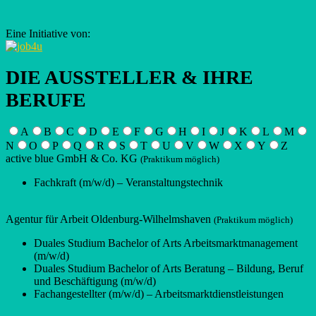
Eine Initiative von:
DIE AUSSTELLER & IHRE
BERUFE
A
B
C
D
E
F
G
H
I
J
K
L
M
N
O
P
Q
R
S
T
U
V
W
X
Y
Z
active blue GmbH & Co. KG
(Praktikum möglich)
Fachkraft (m/w/d) – Veranstaltungstechnik
Agentur für Arbeit Oldenburg-Wilhelmshaven
(Praktikum möglich)
Duales Studium Bachelor of Arts Arbeitsmarktmanagement
(m/w/d)
Duales Studium Bachelor of Arts Beratung – Bildung, Beruf
und Beschäftigung (m/w/d)
Fachangestellter (m/w/d) – Arbeitsmarktdienstleistungen