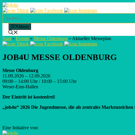
Skip
to
content
Suchen
Menü
Start
»
Events
»
Messe Oldenburg
»
Aktueller Messeplan
JOB4U MESSE OLDENBURG
Messe Oldenburg
11.09.2026 – 12.09.2026
09:00 – 14:00 Uhr / 10:00 – 15:00 Uhr
Weser-Ems-Hallen
Der Eintritt ist kostenfrei!
„job4u“ 2026 Die Jugendmesse, die als zentrales Markenzeichen f
Eine Initiative von: