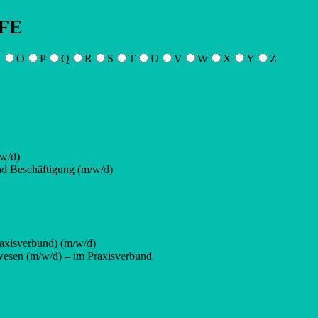
FE
N
O
P
Q
R
S
T
U
V
W
X
Y
Z
/w/d)
nd Beschäftigung (m/w/d)
axisverbund) (m/w/d)
wesen (m/w/d) – im Praxisverbund