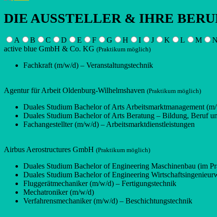
DIE AUSSTELLER & IHRE BERU
A
B
C
D
E
F
G
H
I
J
K
L
M
active blue GmbH & Co. KG
(Praktikum möglich)
Fachkraft (m/w/d) – Veranstaltungstechnik
Agentur für Arbeit Oldenburg-Wilhelmshaven
(Praktikum möglich)
Duales Studium Bachelor of Arts Arbeitsmarktmanagement (m
Duales Studium Bachelor of Arts Beratung – Bildung, Beruf u
Fachangestellter (m/w/d) – Arbeitsmarktdienstleistungen
Airbus Aerostructures GmbH
(Praktikum möglich)
Duales Studium Bachelor of Engineering Maschinenbau (im Pr
Duales Studium Bachelor of Engineering Wirtschaftsingenieur
Fluggerätmechaniker (m/w/d) – Fertigungstechnik
Mechatroniker (m/w/d)
Verfahrensmechaniker (m/w/d) – Beschichtungstechnik