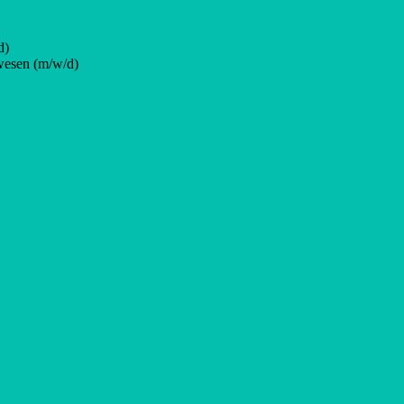
d)
wesen (m/w/d)