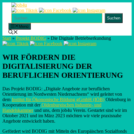
Skip
to
content
Suchen
Suchen
Menü
Start
»
Projekt BODIG
»
Die Digitale Betriebserkundung
WIR FÖRDERN DIE
DIGITALISIERUNG DER
BERUFLICHEN ORIENTIERUNG
Das Projekt BODIG: „Digitale Angebote zur beruflichen
Orientierung im Nordwesten Niedersachsens“ wird geleitet von
dem
Institut für Ökonomische Bildung gGmbH (IÖB)
Oldenburg in
Kooperation mit der
Oldenburgischen Industrie- und
Handelskammer
und uns, dem job4u Verein. Gestartet sind wir im
Oktober 2021 und im März 2023 möchten wir viele praxisnahe
Angebote entwickelt haben.
Gefördert wird BODIG mit Mitteln des Europäischen Sozialfonds