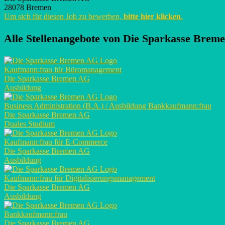
28078 Bremen
Um sich für diesen Job zu bewerben,
bitte hier klicken
.
Alle Stellenangebote von
Die Sparkasse Brem
Kaufmann:frau für Büromanagement
Die Sparkasse Bremen AG
Ausbildung
Business Administration (B.A.) / Ausbildung Bankkaufmann:frau
Die Sparkasse Bremen AG
Duales Studium
Kaufmann:frau für E-Commerce
Die Sparkasse Bremen AG
Ausbildung
Kaufmann:frau für Digitalisierungsmanagement
Die Sparkasse Bremen AG
Ausbildung
Bankkaufmann:frau
Die Sparkasse Bremen AG