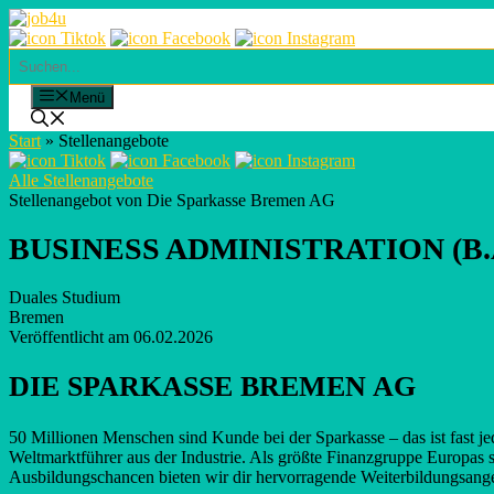
Skip
to
content
Suchen
Menü
Start
»
Stellenangebote
Alle Stellenangebote
Stellenangebot von Die Sparkasse Bremen AG
BUSINESS ADMINISTRATION (B
Duales Studium
Bremen
Veröffentlicht am 06.02.2026
DIE SPARKASSE BREMEN AG
50 Millionen Menschen sind Kunde bei der Sparkasse – das ist fast
Welt­marktführer aus der Industrie. Als größte Finanz­gruppe Europas
Ausbildungs­chancen bieten wir dir hervorragende Weiterbildungs­an