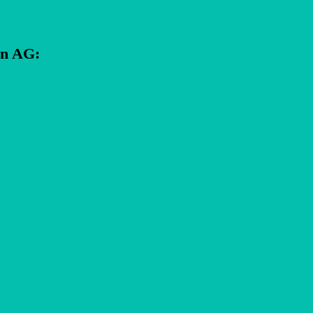
en AG
: