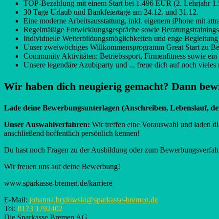
TOP-Bezahlung mit einem Start bei 1.496 EUR (2. Lehrjahr 1
30 Tage Urlaub und Bankfeiertage am 24.12. und 31.12.
Eine moderne Arbeitsausstattung, inkl. eigenem iPhone mit att
Regelmäßige Entwicklungsgespräche sowie Beratungstrainings
Individuelle Weiterbildungsmöglichkeiten und enge Begleitun
Unser zweiwöchiges Willkommensprogramm Great Start zu Be
Community Aktivitäten: Betriebssport, Firmenfitness sowie ein
Unsere legendäre Azubiparty und ... freue dich auf noch vieles
Wir haben dich neugierig gemacht? Dann bewi
Lade deine Bewerbungsunterlagen (Anschreiben, Lebenslauf, dein
Unser Auswahlverfahren:
Wir treffen eine Vorauswahl und laden di
anschließend hoffentlich persönlich kennen!
Du hast noch Fragen zu der Ausbildung oder zum Bewerbungsverfahre
Wir freuen uns auf deine Bewerbung!
www.sparkasse-bremen.de/karriere
E-Mail:
johanna.brylowski@sparkasse-bremen.de
Tel:
0173 1792402
Die Sparkasse Bremen AG