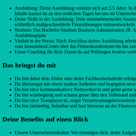
Ausbildung: Deine Ausbildung verkürzt sich auf 2,5 Jahre. In d
Inhalte kannst du an den restlichen Tagen bei uns im Unterneh
Deine Skills in der Ausbildung: Dein unternehmerischer Ansatz
schließlich maßgeschneiderte Finanzlösungen mitzuentwickeln
Studium: Das Bachelor-Studium Business Administration (B. A
Ausbildungsjahr
Vielfalt in der Praxis: Nach Abschluss deiner Ausbildung arbei
vom ImmobilienCenter über das Firmenkundenteam bis hin zu
Unser Coaching für dich: Damit du auf Prüfungen bestens vorber
Das bringst du mit
Du bist dabei dein Abitur oder deine Fachhochschulreife erfolg
Du überzeugst mit einem starken Auftreten und begegnest ne
Du bist ein:e kommunikative:r Netzwerker:in und gehst gerne
Du bist wissbegierig und schaust gerne über den Tellerrand un
Du bist ein:e Teamplayer:in, zeigst Verantwortungsbewusstse
Du bist zielstrebig, belastbar und hast Interesse an der Finanzwe
Deine Benefits auf einen Blick
Unsere Unternehmenskultur: Wir ermutigen dich, deine Aufgabe