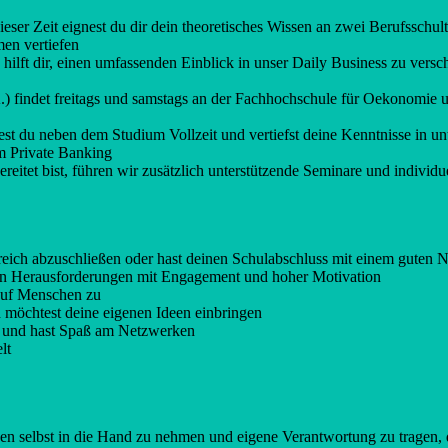
ieser Zeit eignest du dir dein theoretisches Wissen an zwei Berufsschu
men vertiefen
 hilft dir, einen umfassenden Einblick in unser Daily Business zu ver
.) findet freitags und samstags an der Fachhochschule für Oekonomie 
test du neben dem Studium Vollzeit und vertiefst deine Kenntnisse in u
m Private Banking
eitet bist, führen wir zusätzlich unterstützende Seminare und individu
reich abzuschließen oder hast deinen Schulabschluss mit einem guten N
uen Herausforderungen mit Engagement und hoher Motivation
 auf Menschen zu
d möchtest deine eigenen Ideen einbringen
in und hast Spaß am Netzwerken
lt
n selbst in die Hand zu nehmen und eigene Verantwortung zu tragen, d