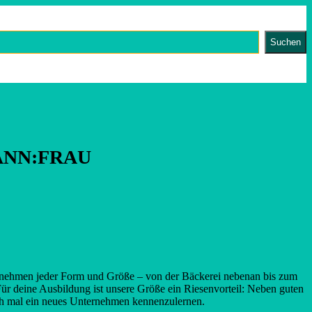
Suchen
ANN:FRAU
ernehmen jeder Form und Größe – von der Bäckerei nebenan bis zum
Für deine Ausbildung ist unsere Größe ein Riesen­vorteil: Neben guten
uch mal ein neues Unternehmen kennenzulernen.