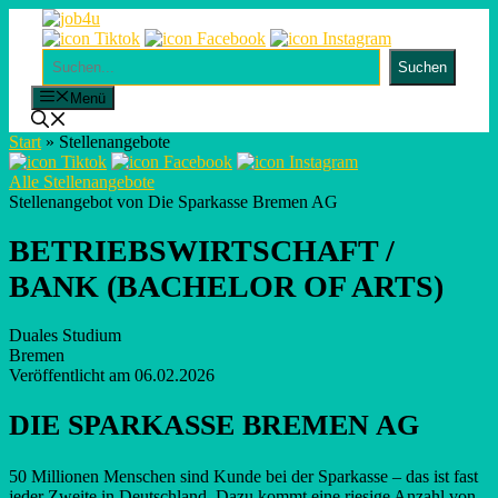
Skip
to
content
Suchen
Suchen
Menü
Start
»
Stellenangebote
Alle Stellenangebote
Stellenangebot von Die Sparkasse Bremen AG
BETRIEBSWIRTSCHAFT /
BANK (BACHELOR OF ARTS)
Duales Studium
Bremen
Veröffentlicht am 06.02.2026
DIE SPARKASSE BREMEN AG
50 Millionen Menschen sind Kunde bei der Sparkasse – das ist fast
jeder Zweite in Deutschland. Dazu kommt eine riesige Anzahl von