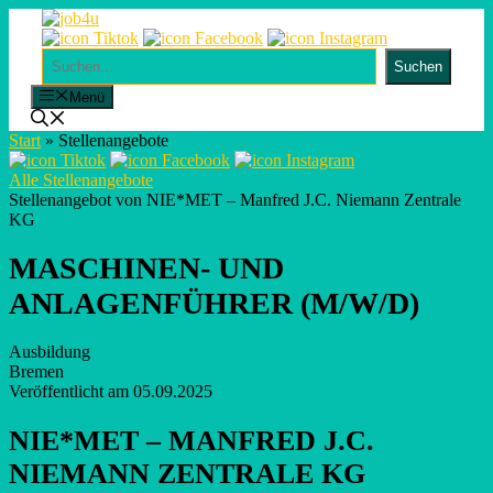
Skip
to
content
Suchen
Suchen
Menü
Start
»
Stellenangebote
Alle Stellenangebote
Stellenangebot von NIE*MET – Manfred J.C. Niemann Zentrale
KG
MASCHINEN- UND
ANLAGENFÜHRER (M/W/D)
Ausbildung
Bremen
Veröffentlicht am 05.09.2025
NIE*MET – MANFRED J.C.
NIEMANN ZENTRALE KG