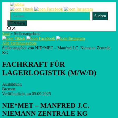
Skip
to
content
Suchen
Suchen
Menü
Start
»
Stellenangebote
Alle Stellenangebote
Stellenangebot von NIE*MET – Manfred J.C. Niemann Zentrale
KG
FACHKRAFT FÜR
LAGERLOGISTIK (M/W/D)
Ausbildung
Bremen
Veröffentlicht am 05.09.2025
NIE*MET – MANFRED J.C.
NIEMANN ZENTRALE KG