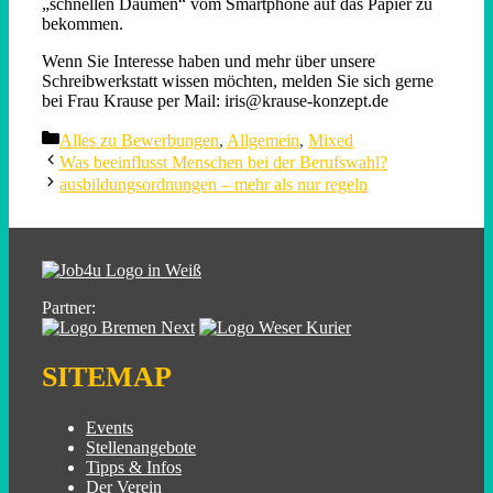
„schnellen Daumen“ vom Smartphone auf das Papier zu
bekommen.
Wenn Sie Interesse haben und mehr über unsere
Schreibwerkstatt wissen möchten, melden Sie sich gerne
bei Frau Krause per Mail: iris@krause-konzept.de
Categories
Alles zu Bewerbungen
,
Allgemein
,
Mixed
Was beeinflusst Menschen bei der Berufswahl?
ausbildungsordnungen – mehr als nur regeln
Partner:
SITEMAP
Events
Stellenangebote
Tipps & Infos
Der Verein