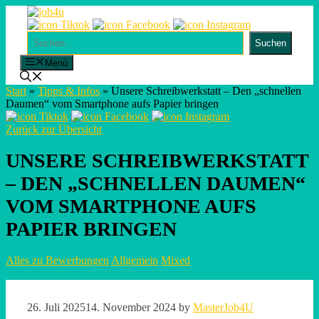
Skip
to
content
Suchen
Suchen
Menü
Start
»
Tipps & Infos
»
Unsere Schreibwerkstatt – Den „schnellen
Daumen“ vom Smartphone aufs Papier bringen
Zurück zur Übersicht
UNSERE SCHREIBWERKSTATT
– DEN „SCHNELLEN DAUMEN“
VOM SMARTPHONE AUFS
PAPIER BRINGEN
Alles zu Bewerbungen
Allgemein
Mixed
26. Juli 2025
14. November 2024
by
MasterJob4U