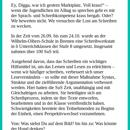
Ey, Digga, war ich gestern Marktplatz. Voll krass!“ –
wenn die Jugendlichen im Alltag so sprechen geht es mit
der Sprach- und Schreibkompetenz krass bergab. Oder?
Wir bewerten nicht. Wir versuchen die Lust am Schreiben
zu wecken.
In der Zeit vom 26.09. bis zum 24.10. wurde an der
Wilhelm-Olbers-Schule in Bremen eine Schreibwerkstatt
in 6 Unterrichtklassen der Stufe 8 umgesetzt. Insgesamt
nahmen über 100 SuS teil.
Ausgehend davon, dass das Schreiben ein wichtiges
Hilfsmittel ist, um das Lernen und Lesen zu erleichtern –
wenn wir häufiger schreiben, verbessert sich unser
Leseverständnis – so sollte mit dieser Maßnahme Syntax,
Struktur und die zielführende Argumentation verbessert
werden. Hier hatten die SuS Zeit, unabhängig und mit
Gleichaltrigen zu arbeiten. Sie beteiligten sich am
Schreibprozess, indem sie ihre Texte entworfen,
bearbeiteten und in der Klasse veröffentlicht haben.
Schwierigkeiten bereitete den Teilnehmenden zu Beginn
der Einheit, einen Perspektivwechsel vorzunehmen.
Von: Was siehst Du auf dem Bild? bis hin zu: Was könnte
der Hund denken?