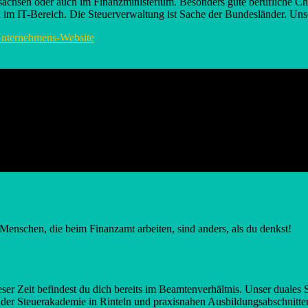
sachsen oder auch im Finanzministerium. Besonders gute berufliche C
im IT-Bereich. Die Steuerverwaltung ist Sache der Bundesländer. Unse
nternehmens-Website
 Menschen, die beim Finanzamt arbeiten, sind anders, als du denkst!
ser Zeit befindest du dich bereits im Beamtenverhältnis. Unser duales 
 der Steuerakademie in Rinteln und praxisnahen Ausbildungsabschnitte