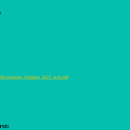
n
ads/Broschuere_Studium_2023_web.pdf
rst
: