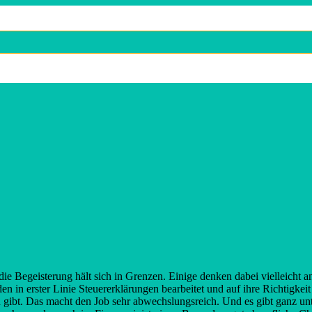
e Begeisterung hält sich in Grenzen. Einige denken dabei vielleicht 
en in erster Linie Steuererklärungen bearbeitet und auf ihre Richtigkeit
n gibt. Das macht den Job sehr abwechslungsreich. Und es gibt ganz un