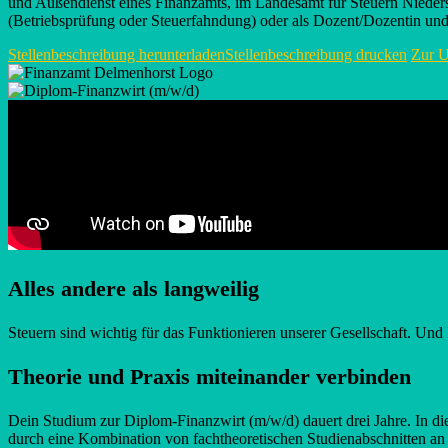
und Außendienst eines Finanzamts, im Landesamt für Steuern Nieder
(Betriebsprüfung oder Steuerfahndung) oder als Dozent/Dozentin und 
Stellenbeschreibung herunterladen
Stellenbeschreibung drucken
Zur U
Alles andere als langweilig
Steuern sind wichtig für das Funktionieren unserer Gesellschaft. Und
Theorie und Praxis miteinander verbinden
Dein Studium zur Diplom-Finanzwirt (m/w/d) dauert drei Jahre. In die
durch eine Kombination von fachtheoretischen Studienabschnitten an