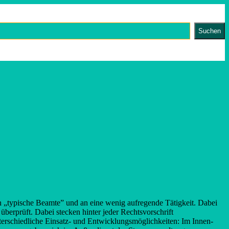
Suchen
an „typische Beamte” und an eine wenig aufregende Tätigkeit. Dabei
 überprüft. Dabei stecken hinter jeder Rechtsvorschrift
terschiedliche Einsatz- und Entwicklungsmöglichkeiten: Im Innen-