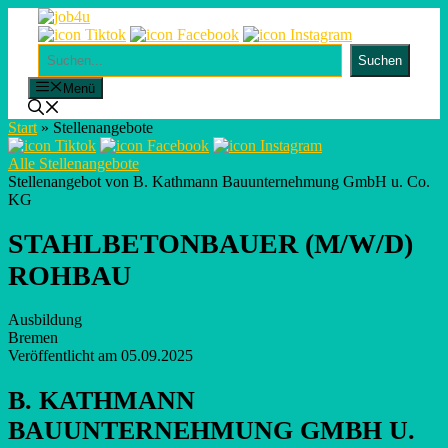
Skip
to
content
Suchen
Suchen
Menü
Start
»
Stellenangebote
Alle Stellenangebote
Stellenangebot von B. Kathmann Bauunternehmung GmbH u. Co.
KG
STAHLBETONBAUER (M/W/D)
ROHBAU
Ausbildung
Bremen
Veröffentlicht am 05.09.2025
B. KATHMANN
BAUUNTERNEHMUNG GMBH U.