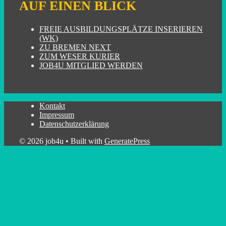
AUF EINEN BLICK
FREIE AUSBILDUNGSPLÄTZE INSERIEREN
(WK)
ZU BREMEN NEXT
ZUM WESER KURIER
JOB4U MITGLIED WERDEN
Kontakt
Impressum
Datenschutzerklärung
© 2026 job4u
• Built with
GeneratePress