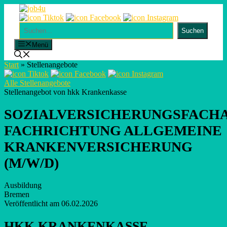
Skip
to
content
Suchen
Suchen
Menü
Start
»
Stellenangebote
Alle Stellenangebote
Stellenangebot von hkk Krankenkasse
SOZIALVERSICHERUNGSFACHA
FACHRICHTUNG ALLGEMEINE
KRANKENVERSICHERUNG
(M/W/D)
Ausbildung
Bremen
Veröffentlicht am 06.02.2026
HKK KRANKENKASSE