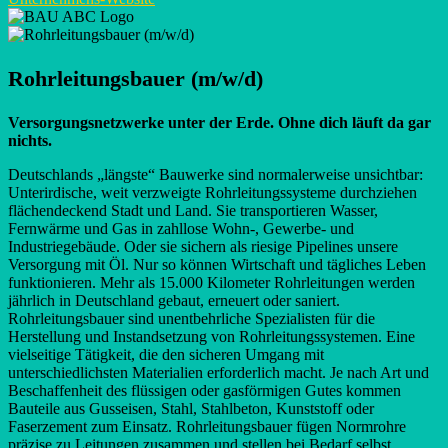
Rohrleitungsbauer (m/w/d)
Versorgungsnetzwerke unter der Erde. Ohne dich läuft da gar
nichts.
Deutschlands „längste“ Bauwerke sind normalerweise unsichtbar:
Unterirdische, weit verzweigte Rohrleitungssysteme durchziehen
flächendeckend Stadt und Land. Sie transportieren Wasser,
Fernwärme und Gas in zahllose Wohn-, Gewerbe- und
Industriegebäude. Oder sie sichern als riesige Pipelines unsere
Versorgung mit Öl. Nur so können Wirtschaft und tägliches Leben
funktionieren. Mehr als 15.000 Kilometer Rohrleitungen werden
jährlich in Deutschland gebaut, erneuert oder saniert.
Rohrleitungsbauer sind unentbehrliche Spezialisten für die
Herstellung und Instandsetzung von Rohrleitungssystemen. Eine
vielseitige Tätigkeit, die den sicheren Umgang mit
unterschiedlichsten Materialien erforderlich macht. Je nach Art und
Beschaffenheit des flüssigen oder gasförmigen Gutes kommen
Bauteile aus Gusseisen, Stahl, Stahlbeton, Kunststoff oder
Faserzement zum Einsatz. Rohrleitungsbauer fügen Normrohre
präzise zu Leitungen zusammen und stellen bei Bedarf selbst