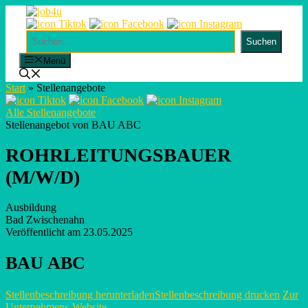
Skip
to
content
Suchen
Suchen
Menü
Start
»
Stellenangebote
Alle Stellenangebote
Stellenangebot von BAU ABC
ROHRLEITUNGSBAUER
(M/W/D)
Ausbildung
Bad Zwischenahn
Veröffentlicht am 23.05.2025
BAU ABC
Stellenbeschreibung herunterladen
Stellenbeschreibung drucken
Zur
Unternehmens-Website