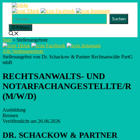
Skip
to
content
Suchen
Suchen
Menü
Start
»
Stellenangebote
Alle Stellenangebote
Stellenangebot von Dr. Schackow & Partner Rechtsanwälte PartG
mbB
RECHTSANWALTS- UND
NOTARFACHANGESTELLTE/R
(M/W/D)
Ausbildung
Bremen
Veröffentlicht am 26.06.2026
DR. SCHACKOW & PARTNER