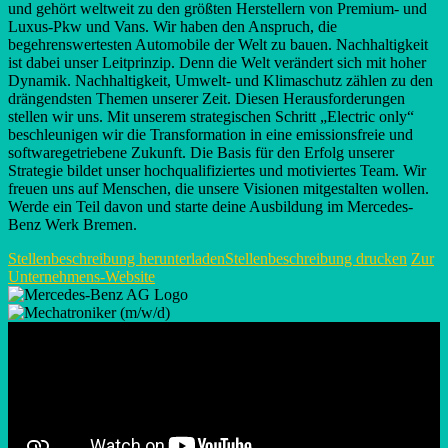
und gehört weltweit zu den größten Herstellern von Premium- und
Luxus-Pkw und Vans. Wir haben den Anspruch, die
begehrenswertesten Automobile der Welt zu bauen. Nachhaltigkeit
ist dabei unser Leitprinzip. Denn die Welt verändert sich mit hoher
Dynamik. Nachhaltigkeit, Umwelt- und Klimaschutz zählen zu den
drängendsten Themen unserer Zeit. Diesen Herausforderungen
stellen wir uns. Mit unserem strategischen Schritt „Electric only“
beschleunigen wir die Transformation in eine emissionsfreie und
softwaregetriebene Zukunft. Die Basis für den Erfolg unserer
Strategie bildet unser hochqualifiziertes und motiviertes Team. Wir
freuen uns auf Menschen, die unsere Visionen mitgestalten wollen.
Werde ein Teil davon und starte deine Ausbildung im Mercedes-
Benz Werk Bremen.
Stellenbeschreibung herunterladen
Stellenbeschreibung drucken
Zur
Unternehmens-Website