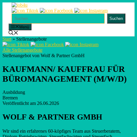
Skip
to
content
Suchen
Suchen
Menü
Start
»
Stellenangebote
Alle Stellenangebote
Stellenangebot von Wolf & Partner GmbH
KAUFMANN/ KAUFFRAU FÜR
BÜROMANAGEMENT (M/W/D)
Ausbildung
Bremen
Veröffentlicht am 26.06.2026
WOLF & PARTNER GMBH
Wir sind ein erfahrenes 60-köpfiges Team aus Steuerberatern,
Diplom-Betriebswirten, Steuerfachwirten und Steuerfach­