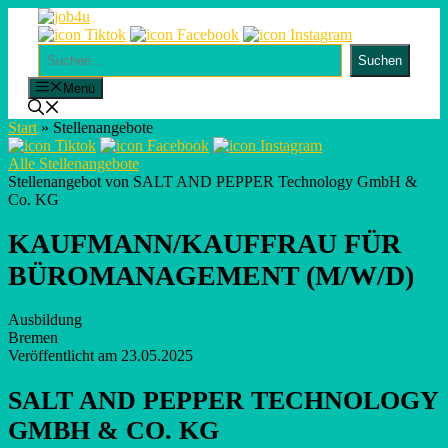
Skip
to
content
Suchen
Suchen
Menü
Start
»
Stellenangebote
Alle Stellenangebote
Stellenangebot von SALT AND PEPPER Technology GmbH &
Co. KG
KAUFMANN/KAUFFRAU FÜR
BÜROMANAGEMENT (M/W/D)
Ausbildung
Bremen
Veröffentlicht am 23.05.2025
SALT AND PEPPER TECHNOLOGY
GMBH & CO. KG