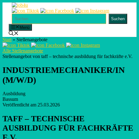
Skip
to
content
Suchen
Suchen
Menü
Start
»
Stellenangebote
Alle Stellenangebote
Stellenangebot von taff – technische ausbildung für fachkräfte e.V.
INDUSTRIEMECHANIKER/IN
(M/W/D)
Ausbildung
Bassum
Veröffentlicht am 25.03.2026
TAFF – TECHNISCHE
AUSBILDUNG FÜR FACHKRÄFTE
E.V.