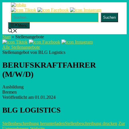
Skip
to
content
Suchen
Suchen
Menü
Start
»
Stellenangebote
Alle Stellenangebote
Stellenangebot von BLG Logistics
BERUFSKRAFTFAHRER
(M/W/D)
Ausbildung
Bremen
Veröffentlicht am 01.01.2024
BLG LOGISTICS
Stellenbeschreibung herunterladen
Stellenbeschreibung drucken
Zur
Unternehmens-Website