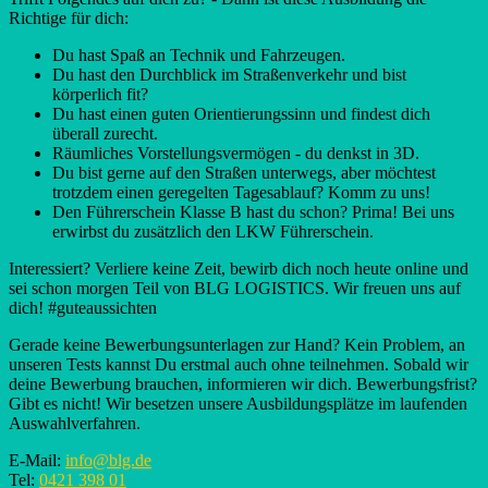
Richtige für dich:
Du hast Spaß an Technik und Fahrzeugen.
Du hast den Durchblick im Straßenverkehr und bist
körperlich fit?
Du hast einen guten Orientierungssinn und findest dich
überall zurecht.
Räumliches Vorstellungsvermögen - du denkst in 3D.
Du bist gerne auf den Straßen unterwegs, aber möchtest
trotzdem einen geregelten Tagesablauf? Komm zu uns!
Den Führerschein Klasse B hast du schon? Prima! Bei uns
erwirbst du zusätzlich den LKW Führerschein.
Interessiert? Verliere keine Zeit, bewirb dich noch heute online und
sei schon morgen Teil von BLG LOGISTICS. Wir freuen uns auf
dich! #guteaussichten
Gerade keine Bewerbungsunterlagen zur Hand? Kein Problem, an
unseren Tests kannst Du erstmal auch ohne teilnehmen. Sobald wir
deine Bewerbung brauchen, informieren wir dich. Bewerbungsfrist?
Gibt es nicht! Wir besetzen unsere Ausbildungsplätze im laufenden
Auswahlverfahren.
E-Mail:
info@blg.de
Tel:
0421 398 01