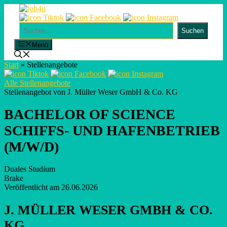
Skip
to
content
Suchen
Suchen
Menü
Start
»
Stellenangebote
Alle Stellenangebote
Stellenangebot von J. Müller Weser GmbH & Co. KG
BACHELOR OF SCIENCE
SCHIFFS- UND HAFENBETRIEB
(M/W/D)
Duales Studium
Brake
Veröffentlicht am 26.06.2026
J. MÜLLER WESER GMBH & CO.
KG